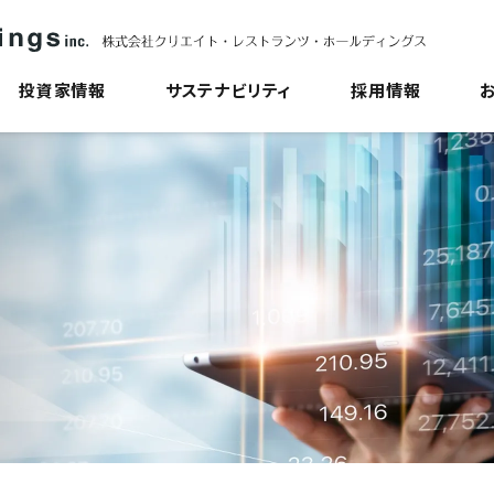
チャレンジド採用
グループ一覧
最
人的資本経営について
ガ
業績ハイライト
投資家情報
サステナビリティ
採用情報