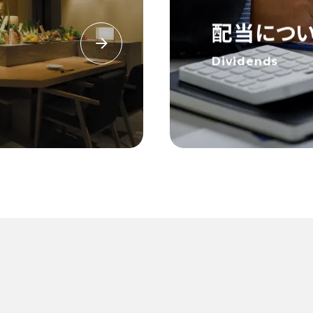
内
配当につ
Dividends