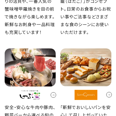
りの活貝や、一番人気の
籠（はたご）」がコンセプ
蟹味噌甲羅焼きを目の前
ト。日常のお食事からお祝
で焼きながら楽しめます。
い事やご法事などさまざ
新鮮なお刺身や一品料理
まな食のシーンにお使い
も充実しています！
いただけます。
｢新鮮でおいしいパンを安
安全・安心な牛肉や豚肉、
心して召し上がっていた
野菜バーから選べる旬の